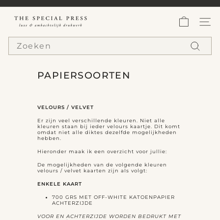
Ga
verder
T
Slideshow
pauzeren
h
WEBS
e
Search
S
p
Zoeken
e
c
PAPIERSOORTEN
i
a
l
P
VELOURS / VELVET
r
Er zijn veel verschillende kleuren. Niet alle
e
kleuren staan bij ieder velours kaartje. Dit komt
omdat niet alle diktes dezelfde mogelijkheden
s
hebben.
s
Hieronder maak ik een overzicht voor jullie:
De mogelijkheden van de volgende kleuren
velours / velvet kaarten zijn als volgt:
ENKELE KAART
700 GRS MET OFF-WHITE KATOENPAPIER
ACHTERZIJDE
VOOR EN ACHTERZIJDE WORDEN BEDRUKT MET