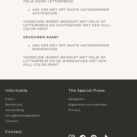
FOLIE EN/OF LETTERPRESS
400 GRS MET OFF-WHITE KATOENPAPIER
ACHTERZIJDE
VOORZIJDE WORDT BEDRUKT MET FOLIE OF
LETTERPRESS EN ACHTERZIJDE MET EEN FULL-
COLOR PRINT
GEVOUWEN KAART
400 GRS MET OFF-WHITE KATOENPAPIER
BINNENZIJDE
VOORZIJDE WORDT BEDRUKT MET FOLIE OF
LETTERPRESS EN DE BINNENZIJDE MET EEN
FULL-COLOR PRINT
Informatie
The Special Press
FAQ's
Designers
Werkwijze
Algemene voorwaarden
Verzending
Privacy
Terugbetalingsbeleid
Contact
Contact
Instagram
Facebook
Pinterest
TikTok