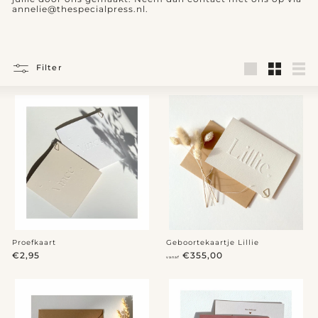
annelie@thespecialpress.nl.
Filter
Large
Small
Lijst
Proefkaart
Geboortekaartje Lillie
€
v
€2,95
€355,00
vanaf
2
a
,
n
9
a
5
f
€
3