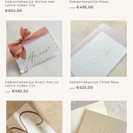
Geboortekaartje Archie met
Geboortekaartje Klaas
Lettre zijden lint
v
€495,00
vanaf
€
€650,00
a
6
n
5
a
0
f
,
€
0
4
0
9
5
,
0
0
Geboortekaartje Anais met La
Geboortekaartje Chloé Rose
Lettre zijden lint
v
€625,00
vanaf
v
€592,50
a
vanaf
a
n
n
a
a
f
f
€
€
6
5
2
9
5
2
,
,
0
5
0