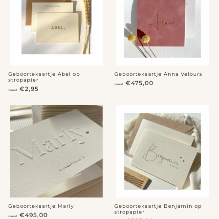
5
5
,
0
0
Geboortekaartje Abel op
Geboortekaartje Anna Velours
stropapier
v
€475,00
vanaf
v
€2,95
a
vanaf
a
n
n
a
a
f
f
€
€
4
2
7
,
5
9
,
5
0
0
Geboortekaartje Marly
Geboortekaartje Benjamin op
stropapier
v
€495,00
vanaf