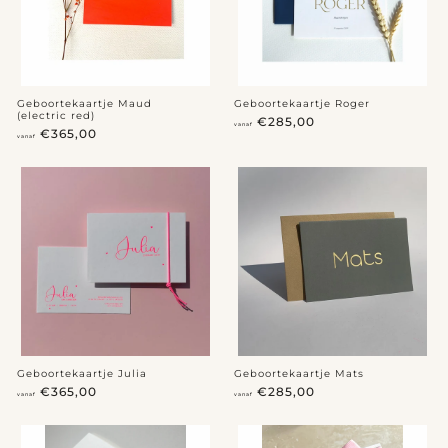
0
0
0
0
Geboortekaartje Maud
Geboortekaartje Roger
(electric red)
v
€285,00
vanaf
v
€365,00
a
vanaf
a
n
n
a
a
f
f
€
€
2
3
8
6
5
5
,
,
0
0
0
0
Geboortekaartje Julia
Geboortekaartje Mats
v
v
€365,00
€285,00
vanaf
vanaf
a
a
n
n
a
a
f
f