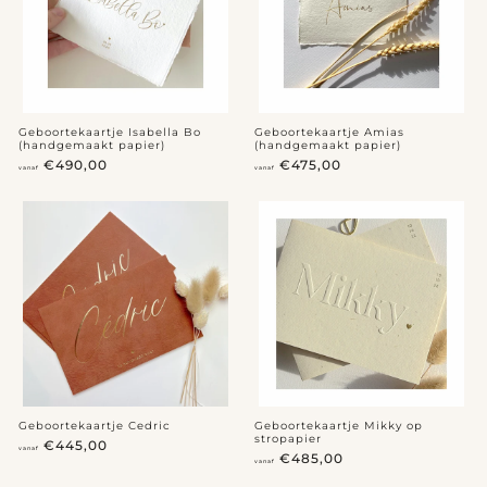
,
,
0
0
0
0
Geboortekaartje Isabella Bo
Geboortekaartje Amias
(handgemaakt papier)
(handgemaakt papier)
v
v
€490,00
€475,00
vanaf
vanaf
a
a
n
n
a
a
f
f
€
€
4
4
9
7
0
5
,
,
0
0
0
0
Geboortekaartje Cedric
Geboortekaartje Mikky op
stropapier
v
€445,00
vanaf
v
€485,00
a
vanaf
a
n