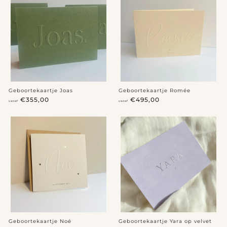
€
€
5
4
2
7
5
5
,
,
0
0
0
0
Geboortekaartje Joas
Geboortekaartje Romée
v
v
€355,00
€495,00
vanaf
vanaf
a
a
n
n
a
a
f
f
€
€
3
4
5
9
5
5
,
,
0
0
0
0
Geboortekaartje Noé
Geboortekaartje Yara op velvet