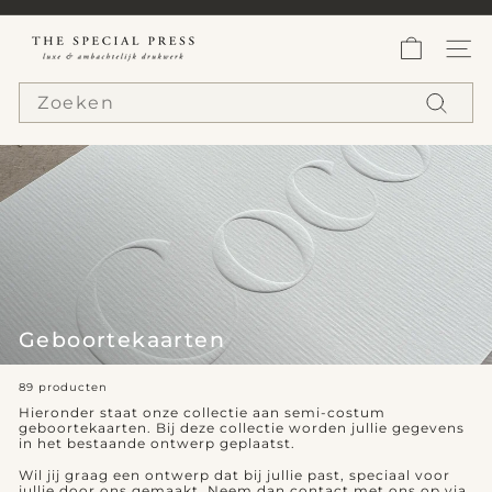
Ga
verder
T
Slideshow
pauzeren
h
WEBS
e
Search
S
p
Zoeken
e
c
i
a
l
P
r
e
s
s
Geboortekaarten
89 producten
Hieronder staat onze collectie aan semi-costum
geboortekaarten. Bij deze collectie worden jullie gegevens
in het bestaande ontwerp geplaatst.
Wil jij graag een ontwerp dat bij jullie past, speciaal voor
jullie door ons gemaakt. Neem dan contact met ons op via