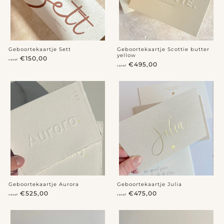
0
Geboortekaartje Sett
Geboortekaartje Scottie butter
yellow
v
€150,00
vanaf
v
€495,00
a
vanaf
a
n
n
a
a
f
f
€
€
1
4
5
9
0
5
,
,
0
0
0
0
Geboortekaartje Aurora
Geboortekaartje Julia
v
v
€525,00
€475,00
vanaf
vanaf
a
a
n
n
a
a
f
f