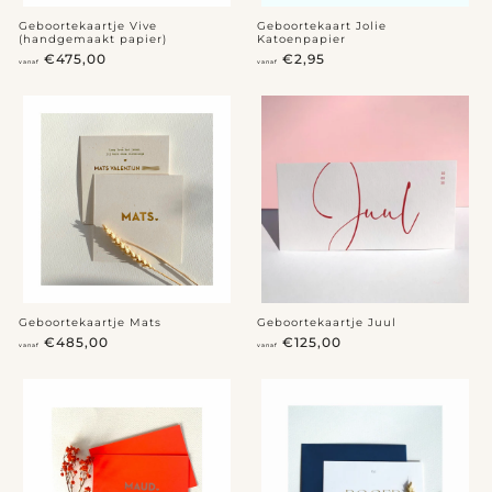
Geboortekaartje Vive
Geboortekaart Jolie
(handgemaakt papier)
Katoenpapier
v
v
€475,00
€2,95
vanaf
vanaf
a
a
n
n
a
a
f
f
€
€
4
2
7
,
5
9
,
5
0
0
Geboortekaartje Mats
Geboortekaartje Juul
v
v
€485,00
€125,00
vanaf
vanaf
a
a
n
n
a
a
f
f
€
€
4
1
8
2
5
5
,
,