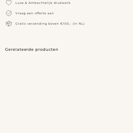
Luxe & Ambachtelijk drukwerk
Vraag een offerte aan
Gratis verzending boven €100,- (in NL)
Gerelateerde producten
Geboortekaart Nova
v
€2,95
vanaf
a
n
a