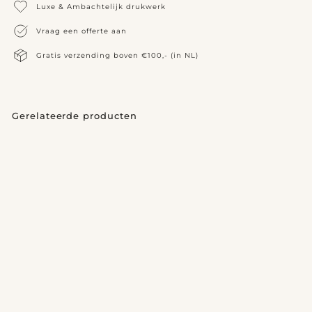
Luxe & Ambachtelijk drukwerk
Vraag een offerte aan
Gratis verzending boven €100,- (in NL)
Gerelateerde producten
Save the date No. 1
v
€495,00
vanaf
a
n
a