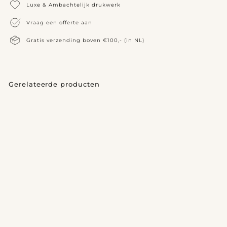
Luxe & Ambachtelijk drukwerk
Vraag een offerte aan
Gratis verzending boven €100,- (in NL)
Gerelateerde producten
Geboortekaartje Maud
v
€365,00
vanaf
a
n
a