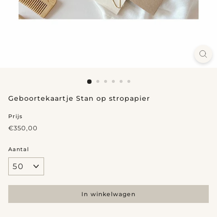
Geboortekaartje Stan op stropapier
Prijs
Reguliere
€350,00
€350,00
prijs
Aantal
In winkelwagen