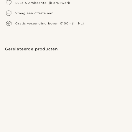
Luxe & Ambachtelijk drukwerk
Vraag een offerte aan
Gratis verzending boven €100,- (in NL)
Gerelateerde producten
Geboortekaartje Vince
v
€325,00
vanaf
a
n
a