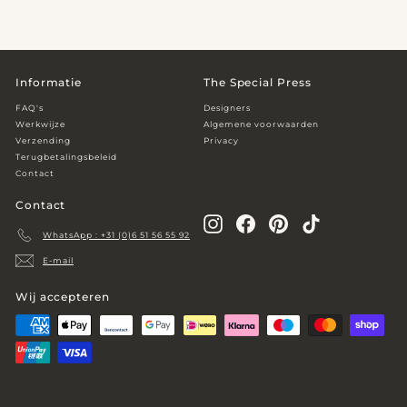
9
5
,
0
0
Informatie
The Special Press
FAQ's
Designers
Werkwijze
Algemene voorwaarden
Verzending
Privacy
Terugbetalingsbeleid
Contact
Contact
Instagram
Facebook
Pinterest
TikTok
WhatsApp : +31 (0)6 51 56 55 92
E-mail
Wij accepteren