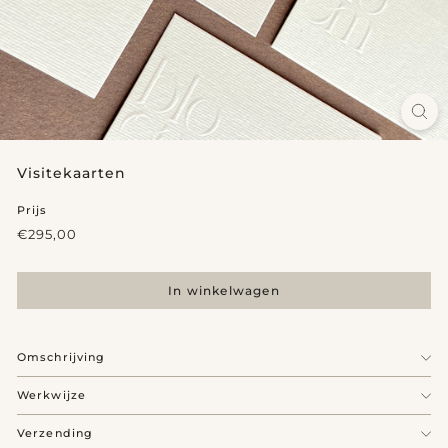
Visitekaarten
Prijs
Reguliere
€295,00
€295,00
prijs
In winkelwagen
Omschrijving
Werkwijze
Verzending